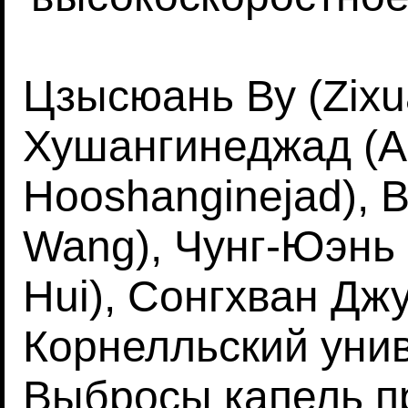
Цзысюань Ву (Zixu
Хушангинеджад (Al
Hooshanginejad), 
Wang), Чунг-Юэнь
Hui), Сонгхван Дж
Корнелльский уни
Выбросы капель пр