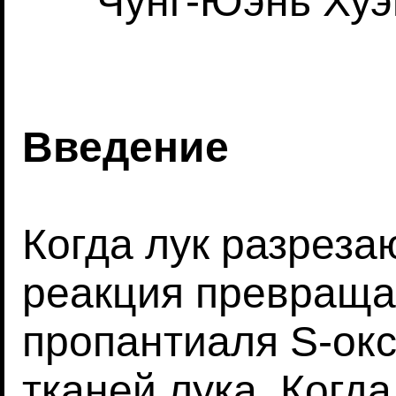
Чунг-Юэнь Хуэ
Введение
Когда лук разреза
реакция превраща
пропантиаля S-ок
тканей лука. Когд