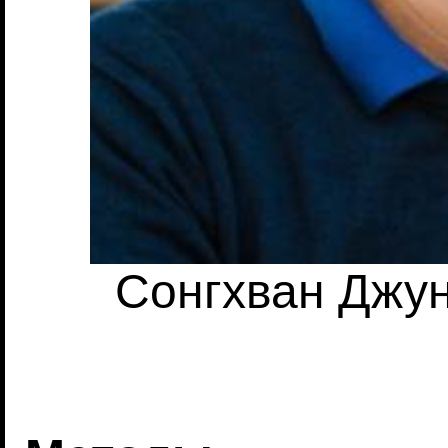
Сонгхван Джун