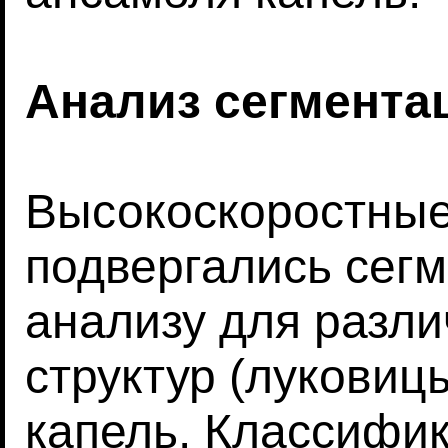
Анализ сегмента
Высокоскоростные
подвергались сег
анализу для разл
структур (луковицы
капель. Классифи