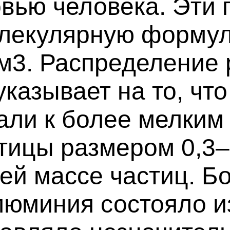
овью человека. Эти
лекулярную формул
/м3. Распределение
казывает на то, чт
али к более мелким
стицы размером 0,3
ей массе частиц. Б
люминия состояло и