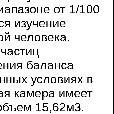
иапазоне от 1/100
ся изучение
ой человека.
 частиц
ения баланса
нных условиях в
ая камера имеет
объем 15,62м3.