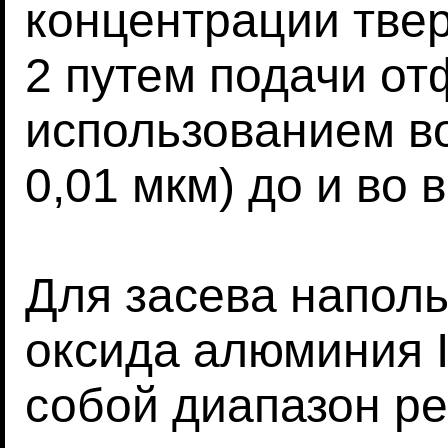
концентрации тве
2 путем подачи от
использованием в
0,01 мкм) до и во
Для засева напол
оксида алюминия 
собой диапазон р