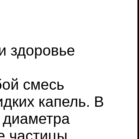
и здоровье
бой смесь
дких капель. В
о диаметра
е частицы,