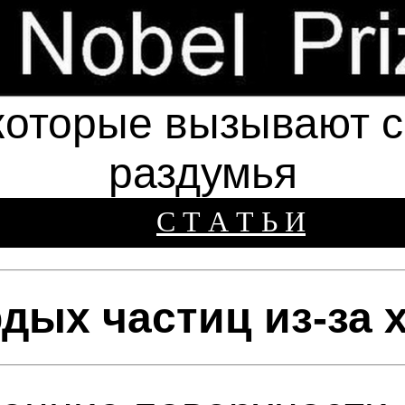
которые вызывают см
раздумья
С Т А Т Ь И
дых частиц из-за