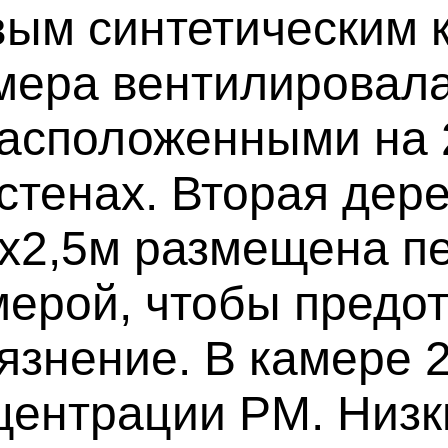
вым синтетическим 
мера вентилировала
расположенными на 
стенах. Вторая дер
5х2,5м размещена п
ерой, чтобы предот
язнение. В камере 
центрации PM. Низк