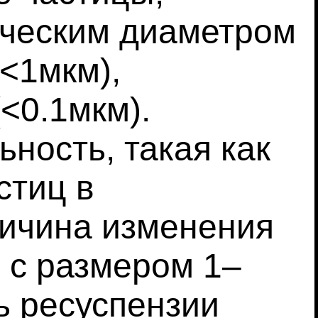
ическим диаметром
(<1мкм),
<0.1мкм).
ность, такая как
стиц в
ричина изменения
 с размером 1–
ь ресуспензии