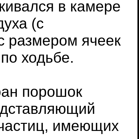
живался в камере
уха (с
с размером ячеек
 по ходьбе.
ран порошок
едставляющий
частиц, имеющих