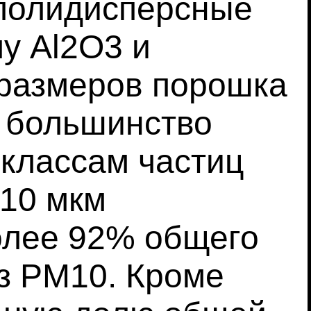
 полидисперсные
у Al2O3 и
 размеров порошка
о большинство
 классам частиц
–10 мкм
олее 92% общего
з PM10. Кроме