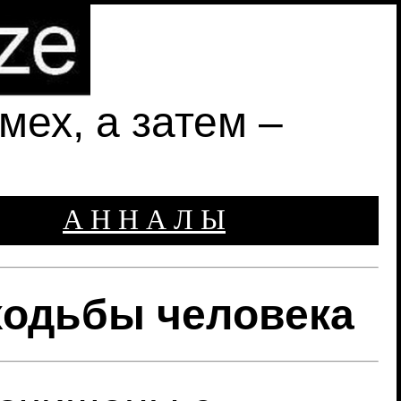
ех, а затем –
А Н Н А Л Ы
 ходьбы человека