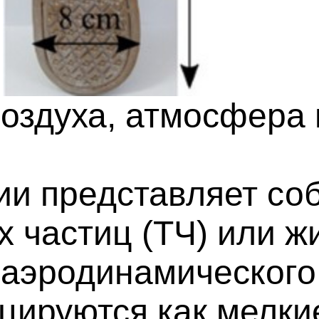
воздуха, атмосфера 
ии представляет со
 частиц (ТЧ) или жи
х аэродинамическог
цируются как мелки