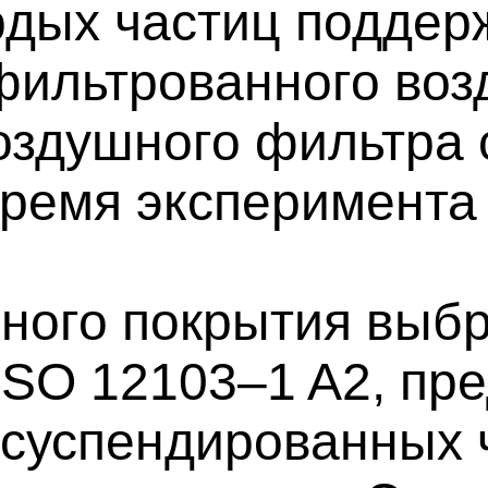
рдых частиц поддер
фильтрованного возд
оздушного фильтра 
 время эксперимента
ьного покрытия выб
ISO 12103–1 A2, пр
есуспендированных 