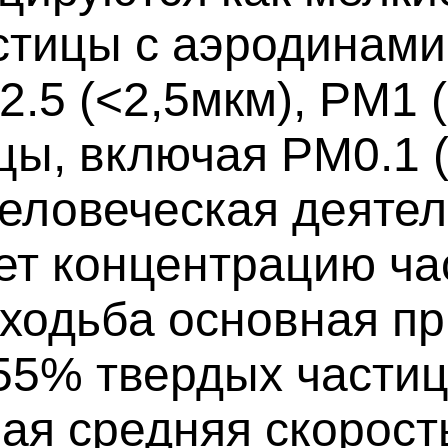
стицы с аэродинам
2.5 (<2,5мкм), PM1 
цы, включая PM0.1 (
еловеческая деятель
ет концентрацию ча
 ходьба основная п
55% твердых частиц
ая средняя скорост