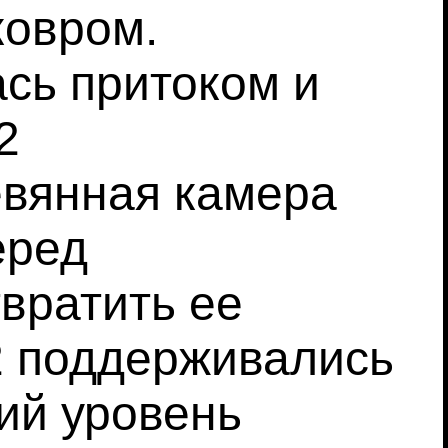
ковром.
сь притоком и
2
евянная камера
еред
вратить ее
2 поддерживались
ий уровень