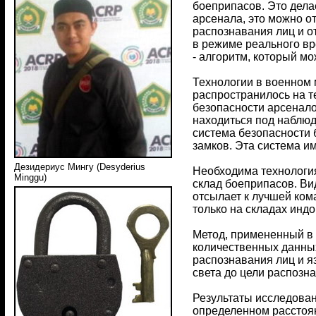
боеприпасов. Это дела
арсенала, это можно о
распознавания лиц и о
в режиме реального вр
- алгоритм, который м
Технологии в военном 
распространилось на т
безопасности арсенало
находиться под наблюд
система безопасности 
замков. Эта система им
Дезидериус Мингу (Desyderius
Необходима технология
Minggu)
склад боеприпасов. Ви
отсылает к лучшей ком
только на складах инд
Метод, примененный в 
количественных данных.
распознавания лиц и 
света до цели распозна
Результаты исследован
определенном расстоян