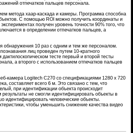
бражений отпечатков пальцев персонала.
ием метода хаар-каскада и камеры. Программа способна
бъектов. С помощью ROI можно получить координаты и
экспериментах получен уровень точности 90% того, что
лючается в определении отпечатков пальцев, а
 обнаружения 10 раз с одним и тем же персоналом.
спознавания лиц проведен путем 10-кратного
м дактилоскопическом тесте первый и второй тесты
онала, а второго с использованием отпечатков пальцев
веб-камера Logitech C270 со спецификациями 1280 x 720
, составляет всего 6 м. Это связано с тем, что
желый, при идентификации объекта происходит
м результаты не смогли идентифицировать объекты в
ошо идентифицировать человеческие объекты.
ктеристики, чтобы уменьшить снижение качества видео