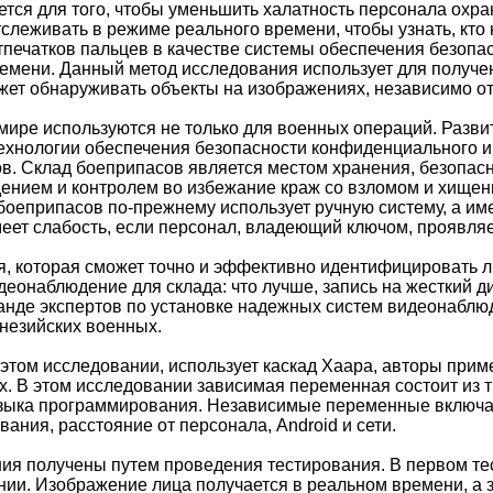
ется для того, чтобы уменьшить халатность персонала охра
тслеживать в режиме реального времени, чтобы узнать, кто
тпечатков пальцев в качестве системы обеспечения безоп
емени. Данный метод исследования использует для получе
ожет обнаруживать объекты на изображениях, независимо о
мире используются не только для военных операций. Разви
ехнологии обеспечения безопасности конфиденциального и
в. Склад боеприпасов является местом хранения, безопасн
ением и контролем во избежание краж со взломом и хище
боеприпасов по-прежнему использует ручную систему, а им
еет слабость, если персонал, владеющий ключом, проявляет
, которая сможет точно и эффективно идентифицировать ли
деонаблюдение для склада: что лучше, запись на жесткий 
анде экспертов по установке надежных систем видеонаблю
онезийских военных.
этом исследовании, использует каскад Хаара, авторы при
 В этом исследовании зависимая переменная состоит из тип
языка программирования. Независимые переменные включаю
вания, расстояние от персонала, Android и сети.
ия получены путем проведения тестирования. В первом те
ии. Изображение лица получается в реальном времени, а з