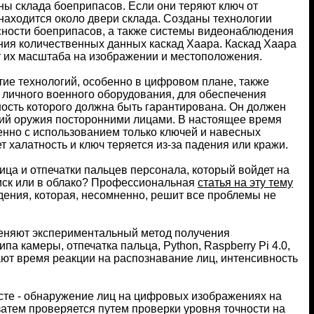
ны склада боеприпасов. Если они теряют ключ от
 находится около двери склада. Созданы технологии
асности боеприпасов, а также системы видеонаблюдения
ния количественных данных каскад Хаара. Каскад Хаара
т их масштаба на изображении и местоположения.
тие технологий, особенно в цифровом плане, также
 личного военного оборудования, для обеспечения
ость которого должна быть гарантирована. Он должен
ний оружия посторонними лицами. В настоящее время
енно с использованием только ключей и навесных
 халатность и ключ теряется из-за падения или кражи.
ца и отпечатки пальцев персонала, который войдет на
диск или в облако? Профессиональная
статья на эту тему
дения, которая, несомненно, решит все проблемы не
меняют экспериментальный метод получения
а камеры, отпечатка пальца, Python, Raspberry Pi 4.0,
т время реакции на распознавание лиц, интенсивность
сте - обнаружение лиц на цифровых изображениях на
атем проверяется путем проверки уровня точности на