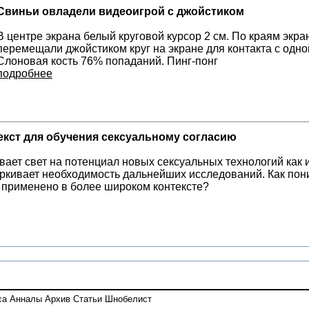
Свиньи овладели видеоигрой с джойстиком
В центре экрана белый круговой курсор 2 см. По краям экра
перемещали джойстиком круг на экране для контакта с одной
Слоновая кость 76% попаданий. Пинг-понг
подробнее
екст для обучения сексуальному согласию
ает свет на потенциал новых сексуальных технологий как 
ркивает необходимость дальнейших исследований. Как пон
 применено в более широком контексте?
са
Анналы
Архив
Статьи
Шнобелист