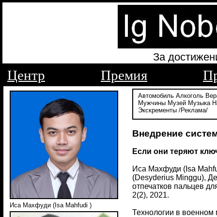
За достижен
Центр
Премия
П
Автомобиль
Алкоголь
Вер
Мужчины
Музей
Музыка
Н
Экскременты
/Реклама/
Внедрение систем
Если они теряют ключ
Иса Махфуди (Isa Mahfu
(Desyderius Minggu), 
отпечатков пальцев для
2(2), 2021.
Иса Махфуди (Isa Mahfudi )
Технологии в военном 