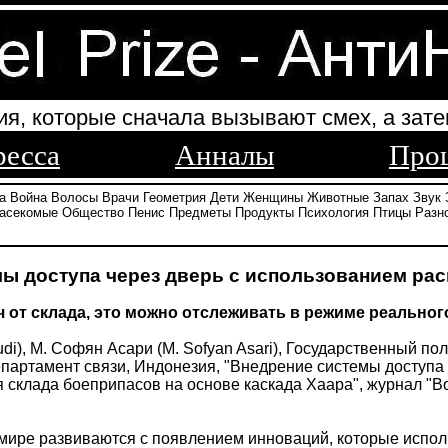
ия, которые сначала вызывают смех, а зате
ресса
Анналы
Про
а
Война
Волосы
Врачи
Геометрия
Дети
Женщины
Животные
Запах
Звук
асекомые
Общество
Пенис
Предметы
Продукты
Психология
Птицы
Разн
ы доступа через дверь с использованием рас
 от склада, это можно отслеживать в режиме реальног
di), М. Софян Асари (M. Sofyan Asari), Государственный п
Департамент связи, Индонезия, "Внедрение системы доступа
 склада боеприпасов на основе каскада Хаара", журнал "Вое
мире развиваются с появлением инноваций, которые испол