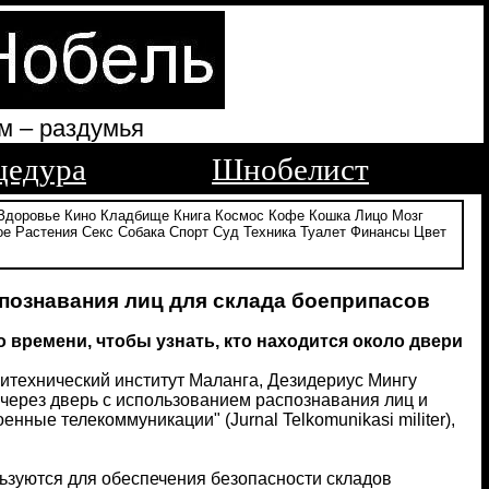
м – раздумья
цедура
Шнобелист
Здоровье
Кино
Кладбище
Книга
Космос
Кофе
Кошка
Лицо
Мозг
ое
Растения
Секс
Собака
Спорт
Суд
Техника
Туалет
Финансы
Цвет
познавания лиц для склада боеприпасов
о времени, чтобы узнать, кто находится около двери
олитехнический институт Маланга, Дезидериус Мингу
 через дверь с использованием распознавания лиц и
нные телекоммуникации" (Jurnal Telkomunikasi militer),
ьзуются для обеспечения безопасности складов