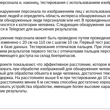
персонала и, наконец, тестирования с использованием изо
наружения персонала по изображениям лиц с использован
вие людей и определять область интереса обнаруженных о
ли обнаруженные люди персоналом или нет. В проведенных 
носятся к категории человека. Следующее обнаружение зак
ся в Telegram для выяснения результатов.
ужение персонала может быть проведено путем проведения
изменено с 20 см на 110 см с шагом 10 см. Первый тест ра
 в базе данных. Тестирование отпечатков пальцев. При это
ием результатов первого теста с отпечатками пальцев перс
 имеющего доступа на склад боеприпасов.
роекте показывают, что эффективное расстояние, которое 
овать при обработке изображений для обнаружения человека
ый для обработки объекта в виде человека, достаточно тя
держка. На расстояниях выше 6 м при тестировании до 10 
 расстояниях менее 6 м система способна достаточно хор
овать устройства обработки, имеющие более высокие хара
кие результаты.